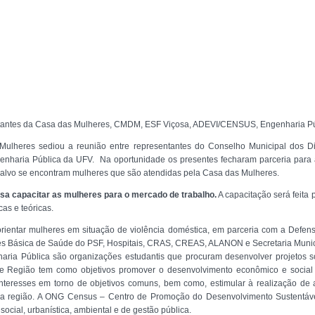
antes da Casa das Mulheres, CMDM, ESF Viçosa, ADEVI/CENSUS, Engenharia P
s Mulheres sediou a reunião entre representantes do Conselho Municipal dos 
nharia Pública da UFV. Na oportunidade os presentes fecharam parceria para 
co alvo se encontram mulheres que são atendidas pela Casa das Mulheres.
isa capacitar as mulheres para o mercado de trabalho.
A capacitação será feita 
as e teóricas.
ientar mulheres em situação de violência doméstica, em parceria com a Defensor
dades Básica de Saúde do PSF, Hospitais, CRAS, CREAS, ALANON e Secretaria Munic
aria Pública são organizações estudantis que procuram desenvolver projetos s
 Região tem como objetivos promover o desenvolvimento econômico e social 
 interesses em torno de objetivos comuns, bem como, estimular à realização de 
 na região. A ONG Census – Centro de Promoção do Desenvolvimento Sustentá
ocial, urbanística, ambiental e de gestão pública.