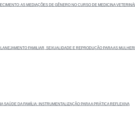
ECIMENTO: AS MEDIAÇÕES DE GÊNERO NO CURSO DE MEDICINA VETERINÁR
 PLANEJAMENTO FAMILIAR, SEXUALIDADE E REPRODUÇÃO PARA AS MULHERE
A SAÚDE DA FAMÍLIA: INSTRUMENTALIZAÇÃO PARA A PRÁTICA REFLEXIVA