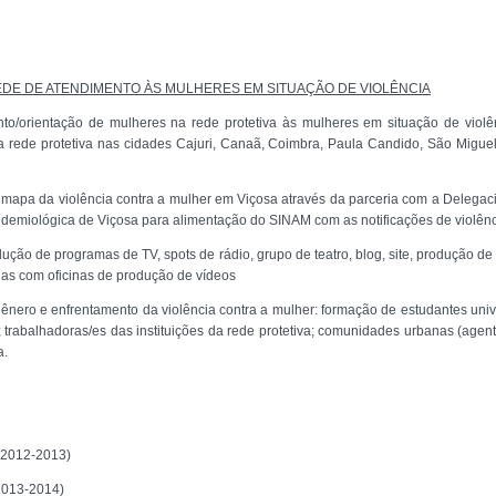
DE DE ATENDIMENTO ÀS MULHERES EM SITUAÇÃO DE VIOLÊNCIA
o/orientação de mulheres na rede protetiva às mulheres em situação de violênc
da rede protetiva nas cidades Cajuri, Canaã, Coimbra, Paula Candido, São Miguel
 mapa da violência contra a mulher em Viçosa através da parceria com a Delegacia
pidemiológica de Viçosa para alimentação do SINAM com as notificações de violênc
ção de programas de TV, spots de rádio, grupo de teatro, blog, site, produção de
as com oficinas de produção de vídeos
ênero e enfrentamento da violência contra a mulher: formação de estudantes unive
 trabalhadoras/es das instituições da rede protetiva; comunidades urbanas (agen
a.
(2012-2013)
2013-2014)