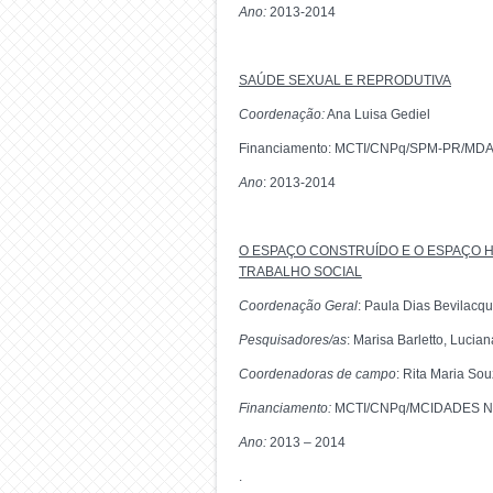
Ano:
2013-2014
SAÚDE SEXUAL E REPRODUTIVA
Coordenação:
Ana Luisa Gediel
Financiamento: MCTI/CNPq/SPM-PR/MDA 
Ano
: 2013-2014
O ESPAÇO CONSTRUÍDO E O ESPAÇO H
TRABALHO SOCIAL
Coordenação
Geral
: Paula Dias Bevilacq
Pesquisadores/as
: Marisa Barletto, Luci
Coordenadoras de campo
: Rita Maria S
Financiamento:
MCTI/CNPq/MCIDADES Nº 1
Ano:
2013 – 2014
.