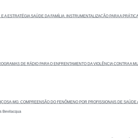
A ESTRATÉGIA SAÚDE DA FAMÍLIA: INSTRUMENTALIZAÇÃO PARA A PRÁTICA
OGRAMAS DE RÁDIO PARA O ENFRENTAMENTO DA VIOLÊNCIA CONTRA A M
 VIÇOSA-MG: COMPREENSÃO DO FENÔMENO POR PROFISSIONAIS DE SAÚDE 
as Bevilacqua