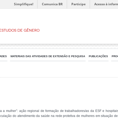
Simplifique!
Comunica BR
Participe
Acesso à infor
 Estudos de Gênero
DADES
MATERIAIS DAS ATIVIDADES DE EXTENSÃO E PESQUISA
PUBLICAÇÕES
PRO
tra a mulher”: ação regional de formação de trabalhadores/as da ESF e hospita
ticulação do atendimento da saúde na rede protetiva de mulheres em situação d