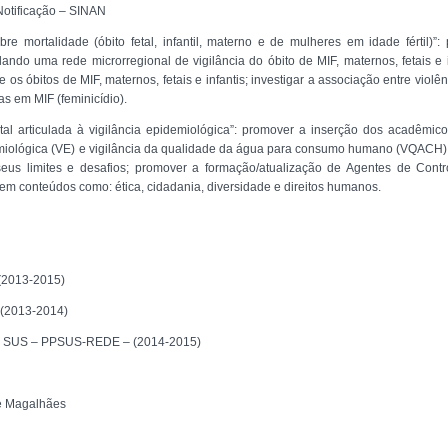
Notificação – SINAN
e mortalidade (óbito fetal, infantil, materno e de mulheres em idade fértil)”
ando uma rede microrregional de vigilância do óbito de MIF, maternos, fetais e i
 os óbitos de MIF, maternos, fetais e infantis; investigar a associação entre violên
s em MIF (feminicídio).
tal articulada à vigilância epidemiológica”: promover a inserção dos acadêmic
emiológica (VE) e vigilância da qualidade da água para consumo humano (VQACH), 
eus limites e desafios; promover a formação/atualização de Agentes de Con
 em conteúdos como: ética, cidadania, diversidade e direitos humanos.
(
2013-2015)
(2013-2014)
 o SUS – PPSUS-REDE – (2014-2015)
ne Magalhães