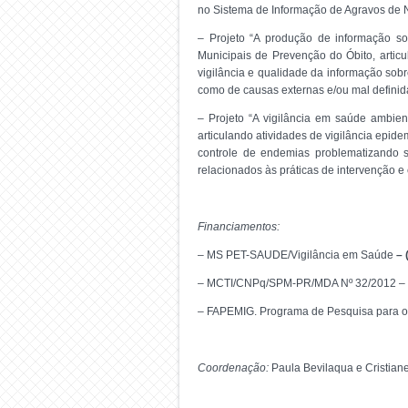
no Sistema de Informação de Agravos de 
– Projeto “A produção de informação sobr
Municipais de Prevenção do Óbito, articul
vigilância e qualidade da informação sobre
como de causas externas e/ou mal definida
– Projeto “A vigilância em saúde ambien
articulando atividades de vigilância epid
controle de endemias problematizando s
relacionados às práticas de intervenção e
Financiamentos:
– MS PET-SAUDE/Vigilância em Saúde
– 
– MCTI/CNPq/SPM-PR/MDA Nº 32/2012 – 
– FAPEMIG. Programa de Pesquisa para
Coordenação:
Paula Bevilaqua e Cristia