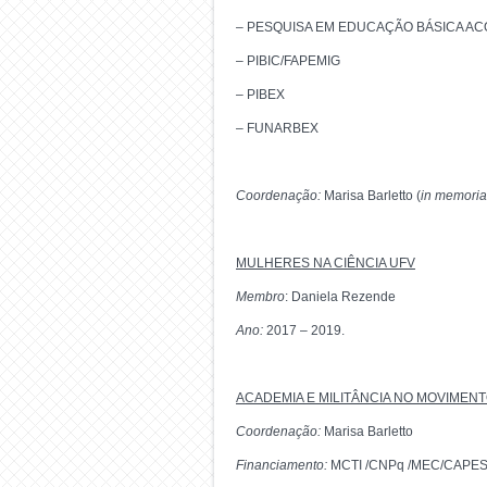
– PESQUISA EM EDUCAÇÃO BÁSICA ACO
– PIBIC/FAPEMIG
– PIBEX
– FUNARBEX
Coordenação:
Marisa Barletto (
in memori
MULHERES NA CIÊNCIA UFV
Membro
: Daniela Rezende
Ano:
2017 – 2019.
ACADEMIA E MILITÂNCIA NO MOVIMENT
Coordenação:
Marisa Barletto
Financiamento:
MCTI /CNPq /MEC/CAPES N